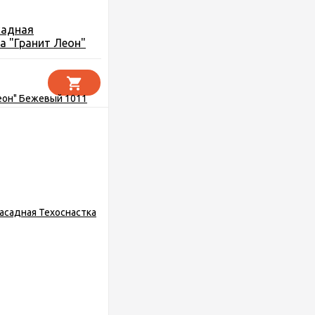
садная
а "Гранит Леон"
011