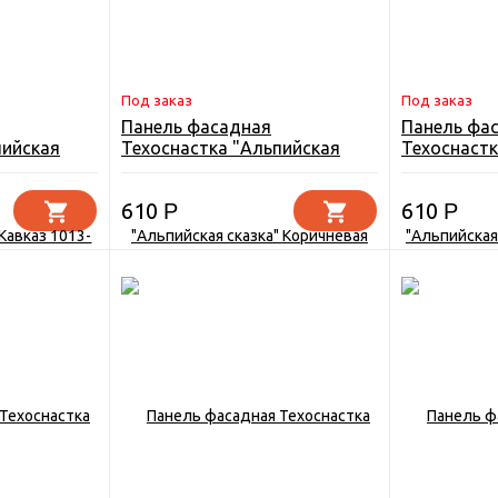
Под заказ
Под заказ
Панель фасадная
Панель фа
пийская
Техоснастка "Альпийская
Техоснастк
13-9005
сказка" Коричневая 8016
сказка" Кр
610
610
Р
Р