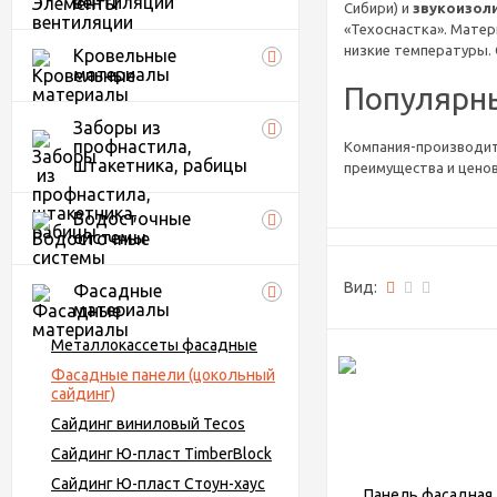
вентиляции
Сибири) и
звукоизол
«Техоснастка». Матер
низкие температуры. 
Кровельные
материалы
Популярны
Заборы из
профнастила,
Компания-производите
штакетника, рабицы
преимущества и ценов
«Альпийская ск
Водосточные
благодаря кото
системы
«Дикий камень»
материалами.
Вид:
Фасадные
«Гранит Леон».
материалы
импортным ана
«Лондон брик»
Металлокассеты фасадные
и статусный вид
«Модерн». Это
Фасадные панели (цокольный
сайдинг)
Панели Техоснастка 
Сайдинг виниловый Tecos
напрямую и предлагае
Сайдинг Ю-пласт TimberBlock
Сайдинг Ю-пласт Стоун-хаус