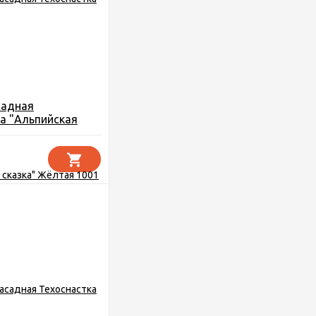
садная
а "Альпийская
лтая 1001