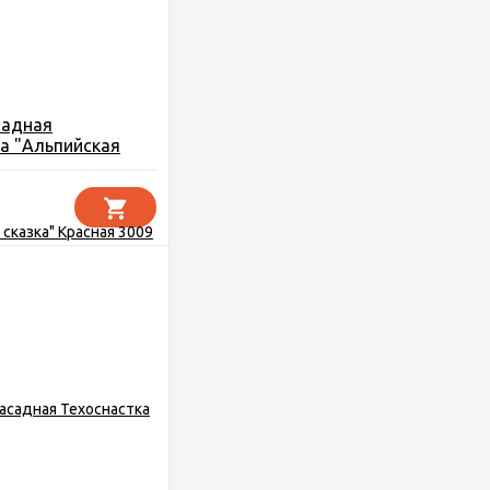
садная
а "Альпийская
асная 3009