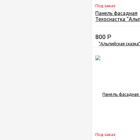
Под заказ
Панель фасадная
Техоснастка "Аль
сказка" Тянь-Шань
800
Р
Под заказ