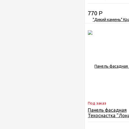
Красный 3009
770
Р
Под заказ
Панель фасадная
Техоснастка "Лон
Белый 1013