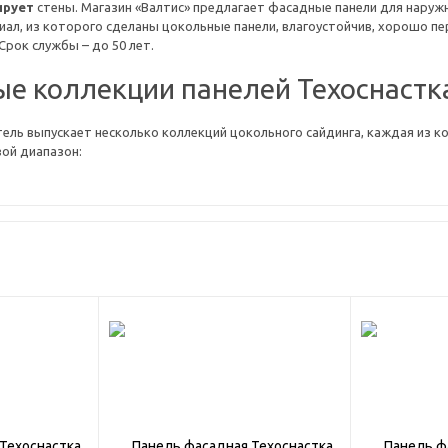
ирует
стены. Магазин «Валтис» предлагает фасадные панели для наруж
иал, из которого сделаны цокольные панели, влагоустойчив, хорошо пе
Срок службы – до 50 лет.
е коллекции панелей Техоснастк
ль выпускает несколько коллекций цокольного сайдинга, каждая из к
ой диапазон:
азка». Приятные
теплые оттенки
. В состав материала входит светост
рому цвета не выгорают под солнечными лучами.
.
Отделка фасадным камнем
практически неотличима от облицовк
 Идеальный выбор для отделки цоколя. По качеству
фасадный гранит
логам.
.
Имитация фактуры и цветов каменного кирпича
. Панели придаю
.
гладкие фасадные панели под кирпич
. Готовая отделка выглядит э
– это красивый и долговечный облицовочный материал. Мы работаем с
м своим покупателям максимально выгодные цены. Есть вопросы? Мы н