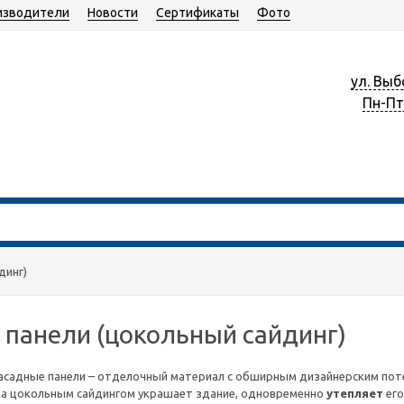
изводители
Новости
Сертификаты
Фото
ул. Выб
Пн-Пт 
динг)
панели (цокольный сайдинг)
садные панели – отделочный материал с обширным дизайнерским поте
а цокольным сайдингом украшает здание, одновременно
утепляет
его