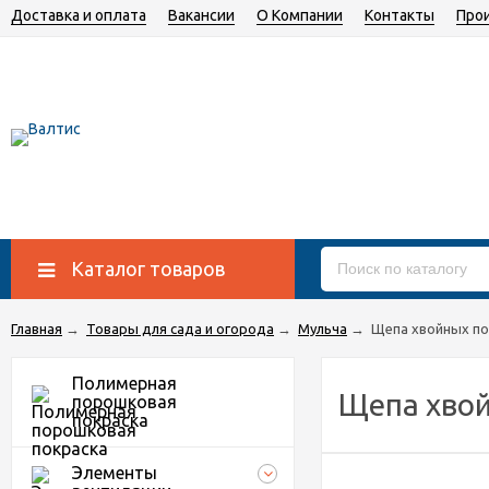
Доставка и оплата
Вакансии
О Компании
Контакты
Про
Каталог товаров
Главная
→
Товары для сада и огорода
→
Мульча
→
Щепа хвойных п
Полимерная
Щепа хво
порошковая
покраска
Элементы