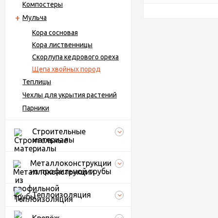
Компостеры
Мульча
Кора сосновая
Кора лиственницы
Скорлупа кедрового ореха
Щепа хвойных пород
Теплицы
Чехлы для укрытия растений
Парники
Строительные
материалы
Металлоконструкции
из профильной трубы
Теплоизоляция