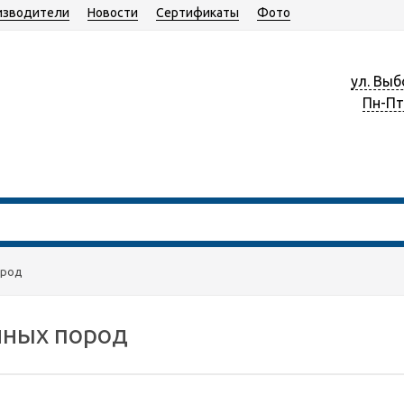
изводители
Новости
Сертификаты
Фото
ул. Выб
Пн-Пт 
ород
йных пород