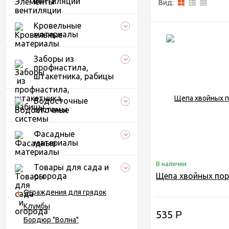
вентиляции
Вид:
Кровельные
материалы
Заборы из
профнастила,
штакетника, рабицы
Водосточные
системы
Фасадные
материалы
В наличии
Товары для сада и
огорода
Щепа хвойных пор
Ограждения для грядок
Клумбы
535
Р
Бордюр "Волна"