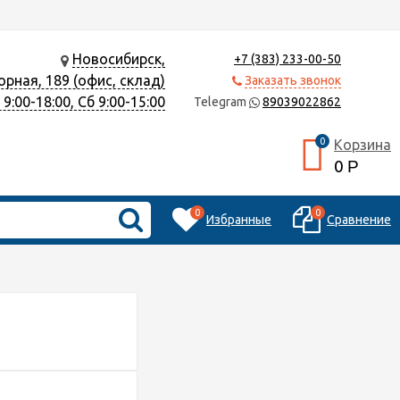
Новосибирск,
+7 (383) 233-00-50
орная, 189 (офис, склад)
Заказать звонок
9:00-18:00, Сб 9:00-15:00
Telegram
89039022862
0
Корзина
0
Р
0
0
Избранные
Сравнение