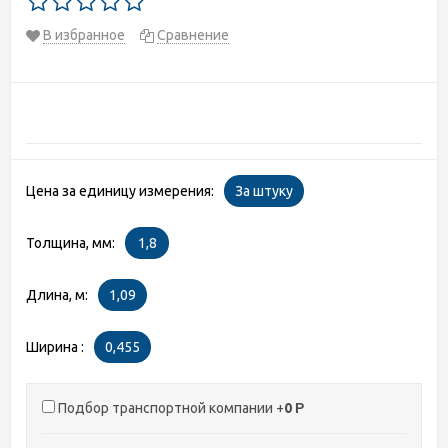
В избранное
Сравнение
Цена за единицу измерения:
За штуку
Толщина, мм:
1,8
Длина, м:
1,09
Ширина :
0,455
Подбор транспортной компании +
0
Р