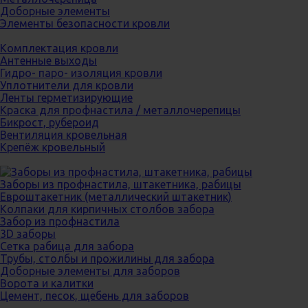
Доборные элементы
Элементы безопасности кровли
Комплектация кровли
Антенные выходы
Гидро- паро- изоляция кровли
Уплотнители для кровли
Ленты герметизирующие
Краска для профнастила / металлочерепицы
Бикрост, рубероид
Вентиляция кровельная
Крепёж кровельный
Заборы из профнастила, штакетника, рабицы
Евроштакетник (металлический штакетник)
Колпаки для кирпичных столбов забора
Забор из профнастила
3D заборы
Сетка рабица для забора
Трубы, столбы и прожилины для забора
Доборные элементы для заборов
Ворота и калитки
Цемент, песок, щебень для заборов