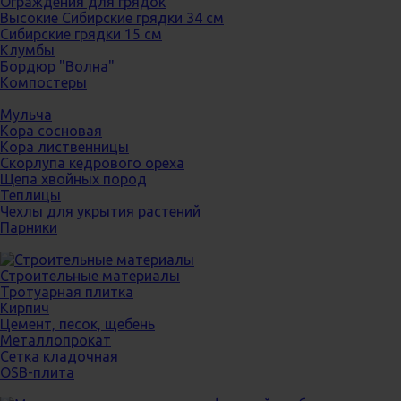
Ограждения для грядок
Высокие Сибирские грядки 34 см
Сибирские грядки 15 см
Клумбы
Бордюр "Волна"
Компостеры
Мульча
Кора сосновая
Кора лиственницы
Скорлупа кедрового ореха
Щепа хвойных пород
Теплицы
Чехлы для укрытия растений
Парники
Строительные материалы
Тротуарная плитка
Кирпич
Цемент, песок, щебень
Металлопрокат
Сетка кладочная
OSB-плита