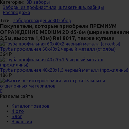
Категории:
3D заборы
Заборы из профнастила, штакетника, рабицы
Распродажа
Теги:
забор
ограждение
3Dзабор
Покупатели, которые приобрели ПРЕМИУМ
ОГРАЖДЕНИЕ MEDIUM 2D d5-6м (ширина панели
2,5м, высота 1,43м) Ral 8017, также купили
Труба профильная 60х40х2 черный металл (столбы)
364
Р
Труба профильная 40х20х1,5 черный металл (прожилины)
186
Р
Разделы сайта
Каталог товаров
Фото
Блог
Вакансии