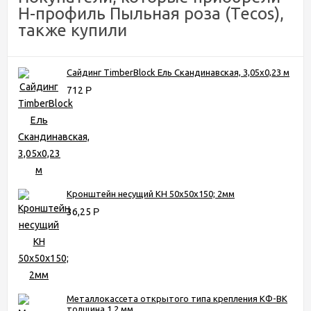
Н-профиль Пыльная роза (Tecos),
также купили
Сайдинг TimberBlock Ель Скандинавская, 3,05х0,23 м
712
Р
Кронштейн несущий КН 50х50х150; 2мм
36,25
Р
Металлокассета открытого типа крепления КФ-ВК
толщина 1,2 мм