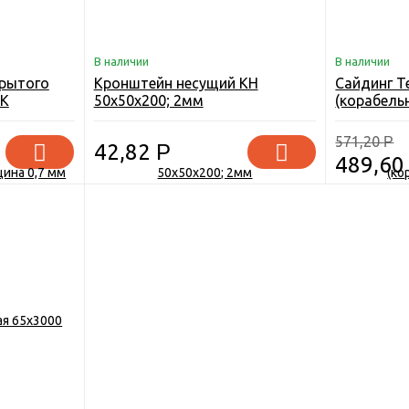
В наличии
В наличии
рытого
Кронштейн несущий КН
Сайдинг T
ВК
50х50х200; 2мм
(корабель
571,20
Р
42,82
Р
489,6