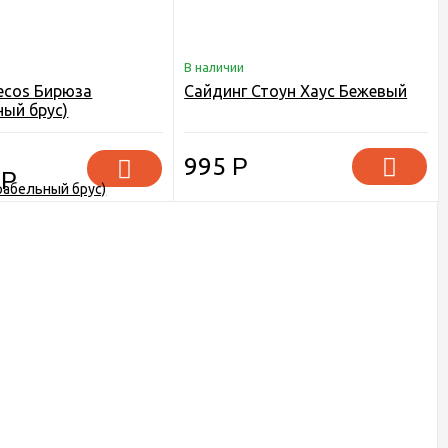
В наличии
ecos Бирюза
Сайдинг Стоун Хаус Бежевый
ный брус)
995
Р
0
Р