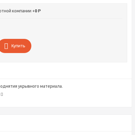
ртной компании +
0
Р
Купить
 поднятия укрывного материала.