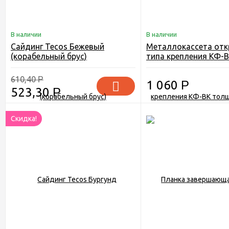
В наличии
В наличии
Сайдинг Tecos Бежевый
Металлокассета отк
(корабельный брус)
типа крепления КФ-
толщина 0,7 мм
610,40
Р
1 060
Р
523,30
Р
Скидка!