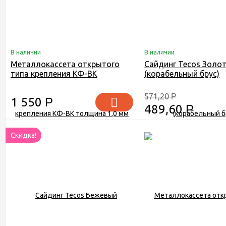
В наличии
В наличии
Металлокассета открытого
Сайдинг Tecos Золот
типа крепления КФ-ВК
(корабельный брус)
толщина 1,0 мм
571,20
Р
1 550
Р
489,60
Р
Скидка!