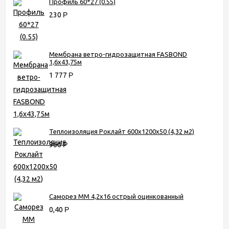
Профиль 60*27 (0.55)
230
Р
Мембрана ветро-гидрозащитная FASBOND
1,6х43,75м
1 777
Р
Теплоизоляция Роклайт 600х1200х50 (4,32 м2)
960
Р
Саморез ММ 4,2х16 острый оцинкованный
0,40
Р