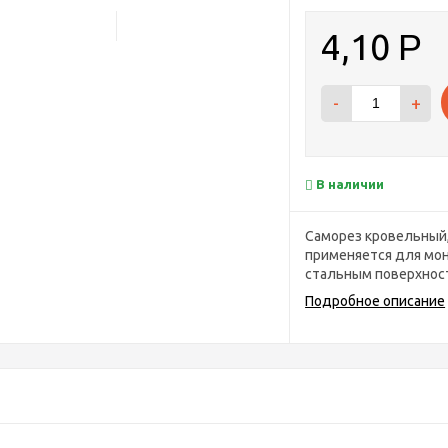
4,10
Р
-
+
В наличии
​Саморез кровельный,
применяется для мон
стальным поверхност
Подробное описание