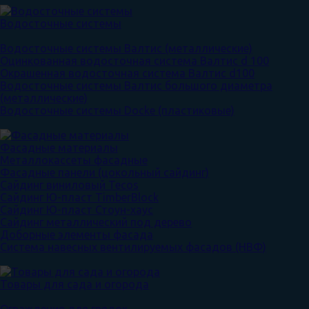
Водосточные системы
Водосточные системы Валтис (металлические)
Оцинкованная водосточная система Валтис d 100
Окрашенная водосточная система Валтис d100
Водосточные системы Валтис большого диаметра
(металлические)
Водосточные системы Docke (пластиковые)
Фасадные материалы
Металлокассеты фасадные
Фасадные панели (цокольный сайдинг)
Сайдинг виниловый Tecos
Сайдинг Ю-пласт TimberBlock
Сайдинг Ю-пласт Стоун-хаус
Сайдинг металлический под дерево
Доборные элементы фасада
Система навесных вентилируемых фасадов (НВФ)
Товары для сада и огорода