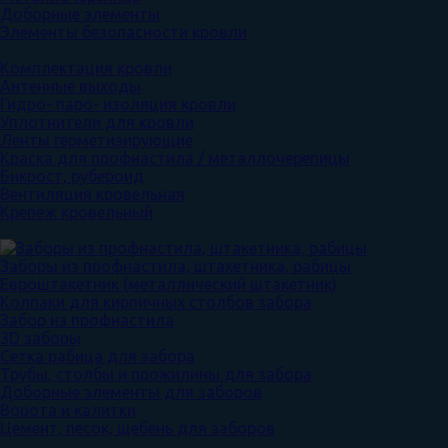
Доборные элементы
Элементы безопасности кровли
Комплектация кровли
Антенные выходы
Гидро- паро- изоляция кровли
Уплотнители для кровли
Ленты герметизирующие
Краска для профнастила / металлочерепицы
Бикрост, рубероид
Вентиляция кровельная
Крепёж кровельный
Заборы из профнастила, штакетника, рабицы
Евроштакетник (металлический штакетник)
Колпаки для кирпичных столбов забора
Забор из профнастила
3D заборы
Сетка рабица для забора
Трубы, столбы и прожилины для забора
Доборные элементы для заборов
Ворота и калитки
Цемент, песок, щебень для заборов