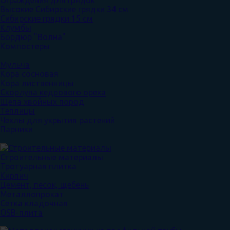
Ограждения для грядок
Высокие Сибирские грядки 34 см
Сибирские грядки 15 см
Клумбы
Бордюр "Волна"
Компостеры
Мульча
Кора сосновая
Кора лиственницы
Скорлупа кедрового ореха
Щепа хвойных пород
Теплицы
Чехлы для укрытия растений
Парники
Строительные материалы
Тротуарная плитка
Кирпич
Цемент, песок, щебень
Металлопрокат
Сетка кладочная
OSB-плита