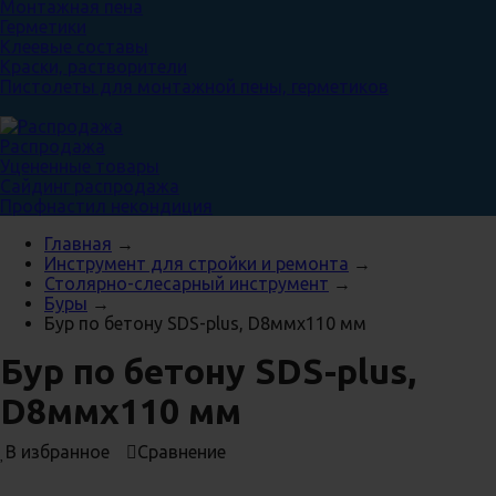
Монтажная пена
Герметики
Клеевые составы
Краски, растворители
Пистолеты для монтажной пены, герметиков
Распродажа
Уцененные товары
Сайдинг распродажа
Профнастил некондиция
Главная
→
Инструмент для стройки и ремонта
→
Столярно-слесарный инструмент
→
Буры
→
Бур по бетону SDS-plus, D8ммх110 мм
Бур по бетону SDS-plus,
D8ммх110 мм
В избранное
Сравнение