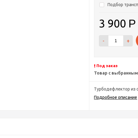
Подбор трансп
3 900
Р
-
+
Под заказ
Товар с выбранным
Турбодефлектор из о
Подробное описание