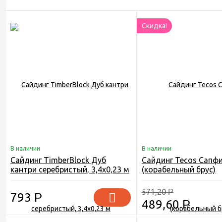
Скидка!
В наличии
В наличии
Сайдинг TimberBlock Дуб
Сайдинг Tecos Сапф
кантри серебристый, 3,4х0,23 м
(корабельный брус)
571,20
Р
793
Р
489,60
Р