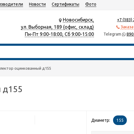
изводители
Новости
Сертификаты
Фото
Новосибирск,
+7 (383)
ул. Выборная, 189 (офис, склад)
Заказа
Пн-Пт 9:00-18:00, Сб 9:00-15:00
Telegram
890
лектор оцинкованный д155
 д155
Диаметр:
155