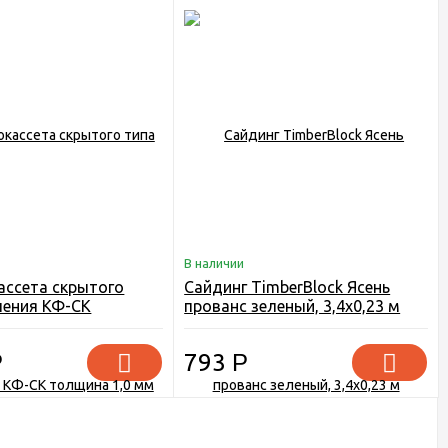
В наличии
ссета скрытого
Сайдинг TimberBlock Ясень
ления КФ-СК
прованс зеленый, 3,4х0,23 м
,0 мм
Р
793
Р