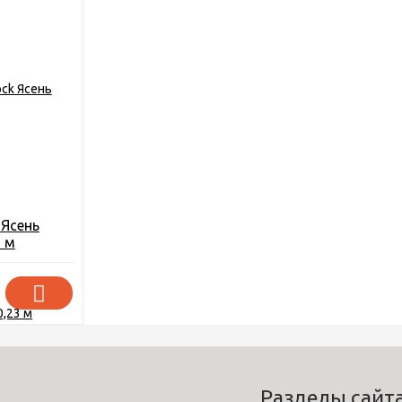
 Ясень
3 м
Разделы сайт