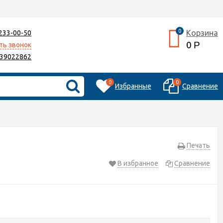
0
Корзина
 233-00-50
0
Р
ть звонок
39022862
0
0
Избранные
Сравнение
Печать
В избранное
Сравнение