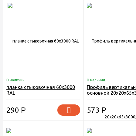
В наличии
В наличии
планка стыковочная 60х3000
Профиль вертикаль
RAL
основной 20х20х65х3
290
Р
573
Р