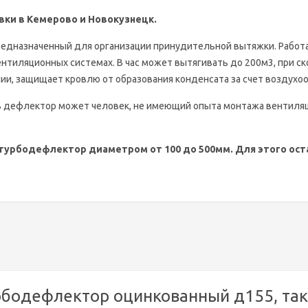
авки в Кемерово и Новокузнецк.
редназначенный для организации принудительной вытяжки. Работа
вентиляционных системах. В час может вытягивать до 200м3, при с
ии, защищает кровлю от образования конденсата за счет воздухо
ть дефлектор может человек, не имеющий опыта монтажа вентиля
турбодефлектор диаметром от 100 до 500мм. Для этого остав
рбодефлектор оцинкованный д155, та