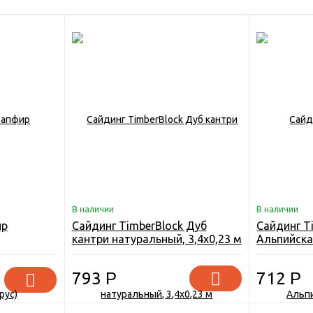
В наличии
В наличии
ир
Сайдинг TimberBlock Дуб
Сайдинг T
кантри натуральный, 3,4х0,23 м
Альпийская
793
Р
712
Р