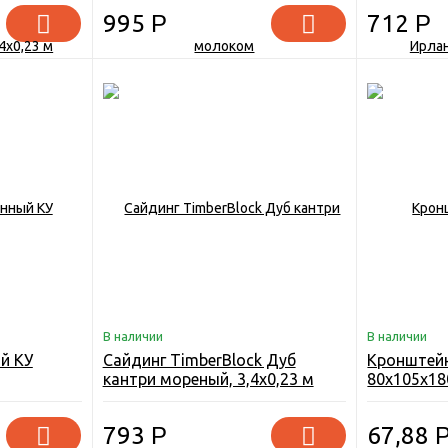
995
Р
712
Р
В наличии
В наличии
й КУ
Сайдинг TimberBlock Дуб
Кронштейн
кантри мореный, 3,4х0,23 м
80х105х18
793
Р
67,88