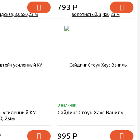
793
Р
В наличии
 усиленный КУ
Сайдинг Стоун Хаус Ваниль
0; 2мм
Р
995
Р