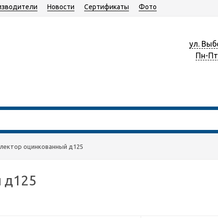
изводители
Новости
Сертификаты
Фото
ул. Выб
Пн-Пт 
лектор оцинкованный д125
 д125