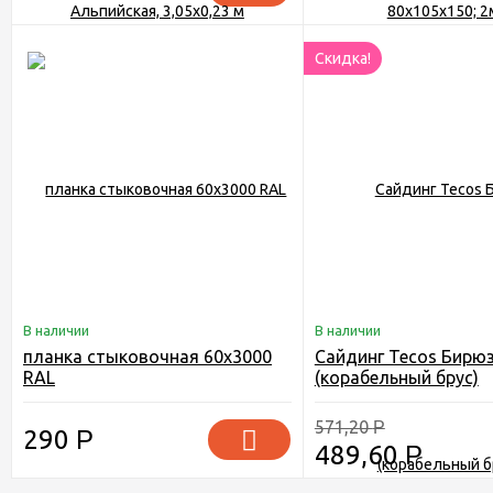
Скидка!
В наличии
В наличии
планка стыковочная 60х3000
Сайдинг Tecos Бирю
RAL
(корабельный брус)
571,20
Р
290
Р
489,60
Р