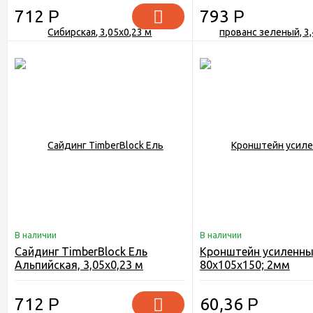
712
Р
793
Р
В наличии
В наличии
Сайдинг TimberBlock Ель
Кронштейн усиленны
Альпийская, 3,05х0,23 м
80х105х150; 2мм
712
Р
60,36
Р