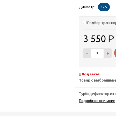
Диаметр:
125
Подбор транспо
3 550
Р
-
+
Под заказ
Товар с выбранным
Турбодефлектор из о
Подробное описание