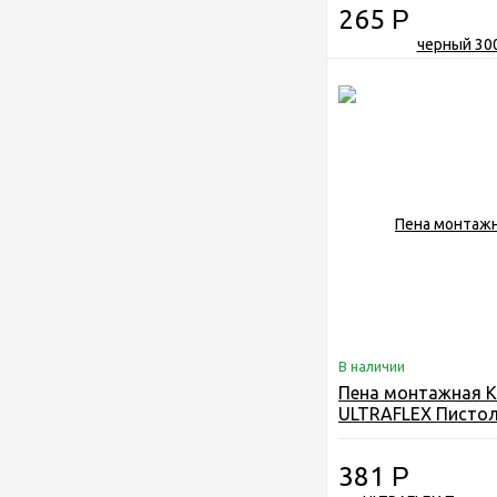
265
Р
В наличии
Пена монтажная 
ULTRAFLEX Пистол
381
Р