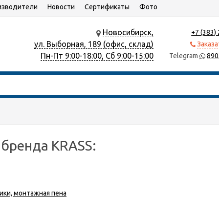
изводители
Новости
Сертификаты
Фото
Новосибирск,
+7 (383)
ул. Выборная, 189 (офис, склад)
Заказа
Пн-Пт 9:00-18:00, Сб 9:00-15:00
Telegram
890
 бренда KRASS:
тики, монтажная пена