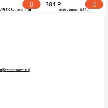
384
Р