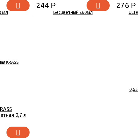
244
Р
276
Р
KRASS
етная 0,7 л