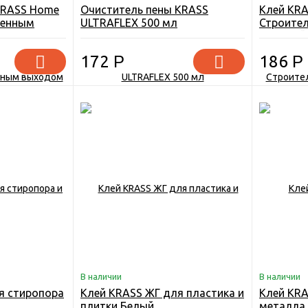
KRASS Home
Очиститель пены KRASS
Клей KRA
иченным
ULTRAFLEX 500 мл
Строите
Бежевый
172
Р
186
Р
В наличии
В наличии
я стиропора
Клей KRASS ЖГ для пластика и
Клей KRA
плитки Белый
металла