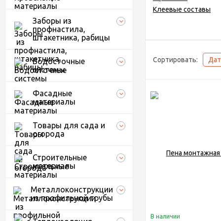
Клеевые составы
Заборы из
профнастила,
штакетника, рабицы
Сортировать:
Дат
Водосточные
системы
Фасадные
материалы
Товары для сада и
огорода
Строительные
материалы
Металлоконструкции
из профильной трубы
В наличии