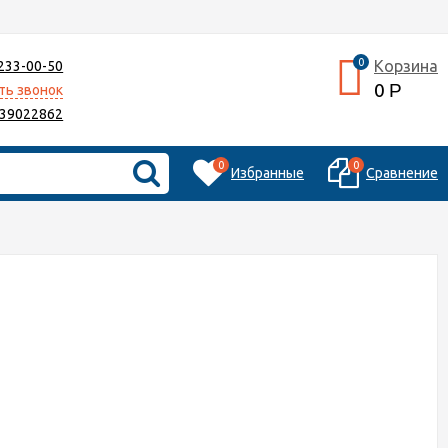
0
Корзина
 233-00-50
0
Р
ть звонок
39022862
0
0
Избранные
Сравнение