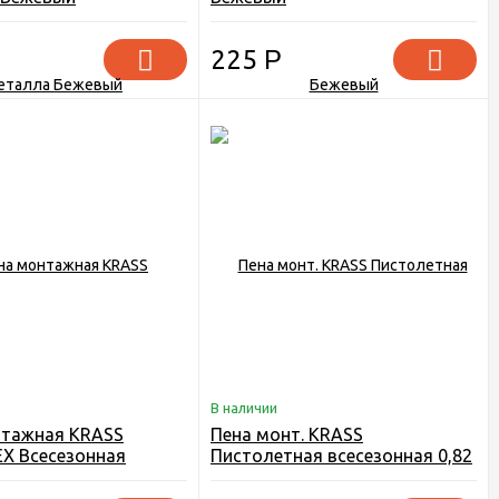
225
Р
В наличии
нтажная KRASS
Пена монт. KRASS
X Всесезонная
Пистолетная всесезонная 0,82
спистолетная)
л