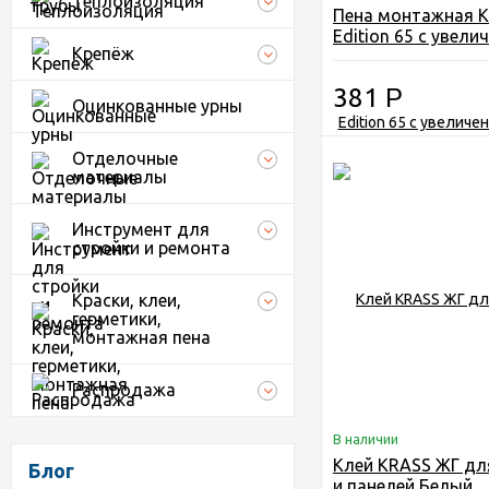
Теплоизоляция
Пена монтажная 
Edition 65 с увел
Крепёж
выходом 0,84л
381
Р
Оцинкованные урны
Отделочные
материалы
Инструмент для
стройки и ремонта
Краски, клеи,
герметики,
монтажная пена
Распродажа
В наличии
Клей KRASS ЖГ дл
Блог
и панелей Белый