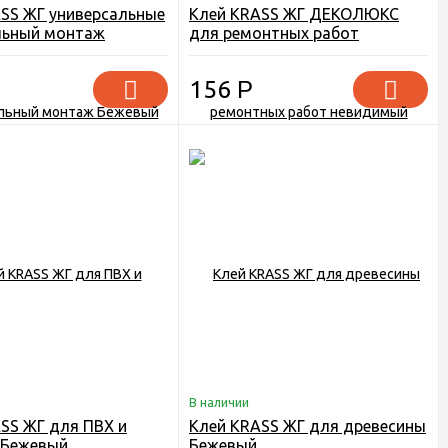
SS ЖГ универсальные
Клей KRASS ЖГ ДЕКОЛЮКС
льный монтаж
для ремонтных работ
невидимый монтаж
156
Р
В наличии
SS ЖГ для ПВХ и
Клей KRASS ЖГ для древесины
 Бежевый
Бежевый