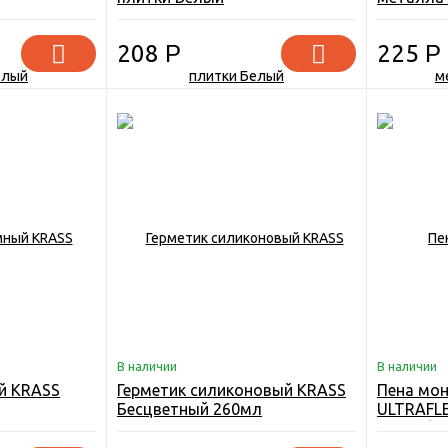
208
Р
225
Р
В наличии
В наличии
й KRASS
Герметик силиконовый KRASS
Пена мо
Бесцветный 260мл
ULTRAFLE
0,65л(бе