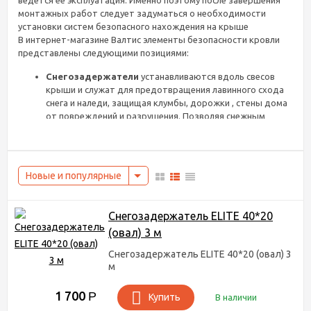
ведется
ее
эксплуатация
.
Именно
поэтому
после
завершения
монтажных
работ
следует
задуматься
о
необходимости
установки
систем
безопасного
нахождения
на
крыше
В
интернет
-
магазине
Валтис
элементы
безопасности
кровли
представлены
следующими
позициями
:
Снегозадержатели
устанавливаются вдоль свесов
крыши и служат для предотвращения лавинного схода
снега и наледи, защищая клумбы, дорожки , стены дома
от повреждений и разрушения. Позволяя снежным
массам поэтапно проходить сквозь конструкцию,
снегозадержатели гарантируют защиту придомовой
территории и безопасность людей.
Легкие и прочные
пристенные и кровельные
Новые и популярные
лестницы
облегчают подъем и спуск до ската или до
конька крыши. Все монтажные и обслуживающие
работы невозможны без применения этой конструкции,
Снегозадержатель ELITE 40*20
обеспечивающей комфортное нахождение на высоте.
(овал) 3 м
Кровельные
мостики
- обеспечивают безопасный
переход по пологим скатам, а также позволяют не
Снегозадержатель ELITE 40*20 (овал) 3
наступать на покрытие крыши, тем самым
м
предотвращая ее повреждение. А шероховатая
текстура помогает предотвратить скольжение.
1 700
Р
Купить
В наличии
Простые в монтаже,
кровельные