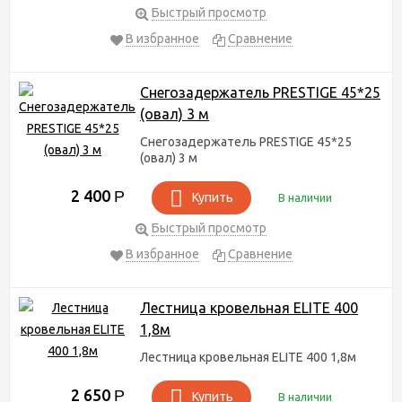
ограждения
устанавливаются в нижней части скатов
Быстрый просмотр
крыш, снижая вероятность падения с большой высоты.
В избранное
Сравнение
Квалифицированно подобранные кровельные аксессуары не
только сделают вашу крышу безопасной, но и украсят
здание,придав ему современный и эстетичный внешний вид.
Снегозадержатель PRESTIGE 45*25
(овал) 3 м
Снегозадержатель PRESTIGE 45*25
(овал) 3 м
2 400
Р
Купить
В наличии
Быстрый просмотр
В избранное
Сравнение
Лестница кровельная ELITE 400
1,8м
Лестница кровельная ELITE 400 1,8м
2 650
Р
Купить
В наличии